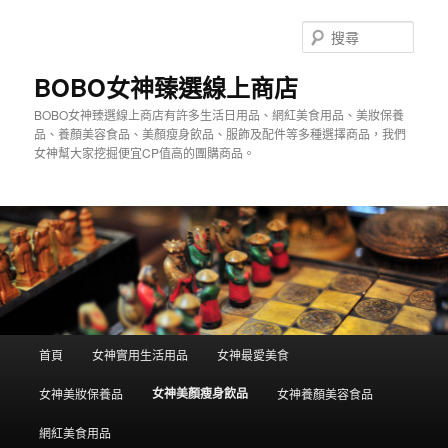
跳
至
搜
主
尋
要
BOBO女神臻選線上商店
內
BOBO女神臻選線上商店有許多生活日用品、網紅美食用品、美妝保養
容
品、養顏美容食品、美顏瘦身飲品、服飾及配件等多種選擇商品，我們
女神幫大家挖掘便宜CP值高的團購商品。
主
首頁
女神實用生活用品
女神最愛美食
要
選
女神美顏瘦身飲品
女神美妝保養品
女神養顏美容食品
單
網紅美食用品